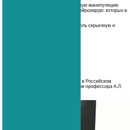
И еще очень важно уточнить, что такую манипуляцию
может проводить только опытный нейрохирург, которых в
России не много.
В “Первой медицинской клинике” столь серьезную и
ответственную процедуру проводит
главный врач клиники,
нейрохирург,
сосудистый хирург,
вертебролог,
артролог
Ястребов Роман Александрович.
Доктор имеет большой опыт работы в Российском
нейрохирургическом институте имени профессора А.Л.
Поленова.