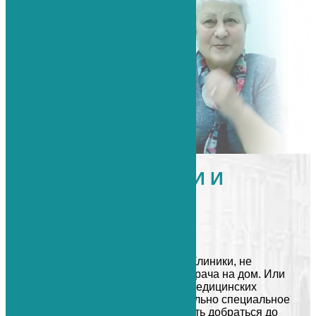
ТАКСИ ДО КЛИНИКИ И
ОБРАТНО
Бесплатно
Пациенты Первой Медицинской Клиники, не
имеющие возможность вызвать врача на дом. Или
нуждающиеся в более сложных медицинских
процедурах, для которых обязательно специальное
оборудование. Имеют возможность добраться до