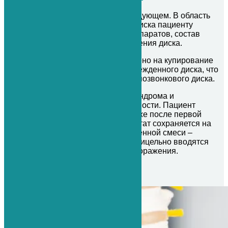
Суть процедуры заключается в следующем. В область
поврежденного межпозвонкового диска пациенту
вводится смесь лекарственных препаратов, состав
которой зависит от степени разрушения диска.
Действие этой процедуры направлено на купирование
воспаления и отека в области поврежденного диска, что
способствует восстановлению межпозвонкового диска.
Это приводит к снятию болевого синдрома и
скованности, возвращение подвижности. Пациент
отмечает положительный эффект уже после первой
процедуры. Положительный результат сохраняется на
долгие годы. Компоненты лекарственной смеси –
безопасные препараты, которые прицельно вводятся
непосредственно в область очага поражения.