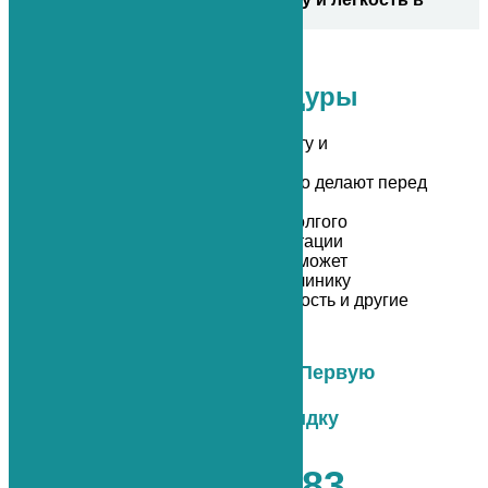
спине.
Преимущества процедуры
Нет ограничений по возрасту и
противопоказаний
Не нужно готовиться, как это делают перед
операцией
Никакой госпитализации, долгого
восстановления и реабилитации
После процедуры пациент может
самостоятельно покинуть клинику
Сразу уходит боль, скованность и другие
симптомы уходят сразу
Не терпите боль - звоните в “Первую
медицинскую клинику”.
И получите персональную скидку
+7 (812) 765-03-83