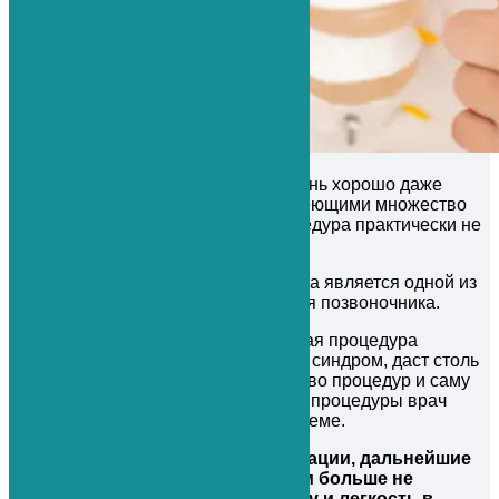
Данная процедура переносится очень хорошо даже
самыми тяжелыми пациентами, имеющими множество
сопутствующих заболеваний. Процедура практически не
имеет противопоказаний.
Регенерация межпозвонкового диска является одной из
новейших процедур восстановления позвоночника.
Стоит обратить внимание, что данная процедура
поможет сразу. Она снимет болевой синдром, даст столь
необходимое облегчение. Количество процедур и саму
возможность проведения подобной процедуры врач
будет определять на первичном приеме.
После завершения курса регенерации, дальнейшие
оперативные вмешательства вам больше не
требуются. Вы обретаете свободу и легкость в