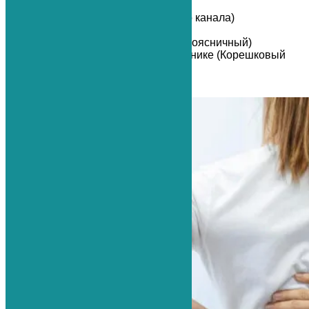
Спондилоартроз
Стеноз (сужение позвоночного канала)
Листез (сдвиг позвонков)
Радикулит (шейный, грудной, поясничный)
Сдавление нервов в позвоночнике (Корешковый
синдром)