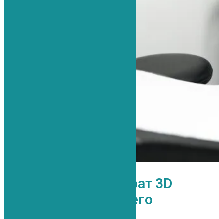
Современный аппарат 3D
навигации последнего
поколения