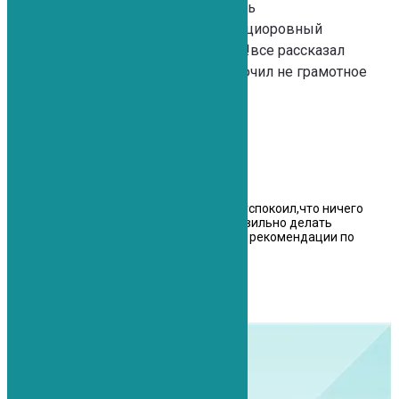
Анатольевичу.это врач от Бога!очень
грамотный,внимательный,квалифициоровный
специалист у которого святые руки!все рассказал
подробно,выписал лечение и исключил не грамотное
назначение Саратовский врачей!
Валентина
Хороший врач. Все доступно объяснил, успокоил,что ничего
страшного нет. Дал инструкции, как правильно делать
упражнения для позвоночника. Написал рекомендации по
выбору ортезов. Спасибо!