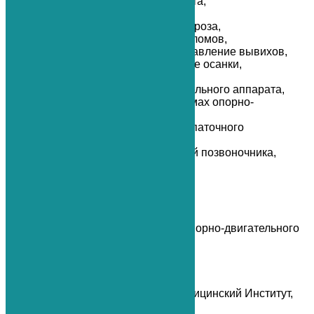
лечение ревматоидного артрита,
лечение грыжи позвоночника,
лечение деформирующего артроза,
консервативное лечение переломов,
внутрисуставная блокада, вправление вывихов,
дарсонвализация, исправление осанки,
лечение деформации стопы,
лечение травм опорно-двигательного аппарата,
ЛФК при заболеваниях и травмах опорно-
двигательного аппарата,
мануальная терапия плече-лопаточного
периартрита,
массаж в лечении заболеваний позвоночника,
массаж восстановительный,
массаж лечебный,
озонотерапия,
параартикулярная блокада,
реабилитация после травм,
физиотерапия заболеваний опорно-двигательного
аппарата.
Образование:
Хабаровский Государственный Медицинский Институт,
1992 год, врач