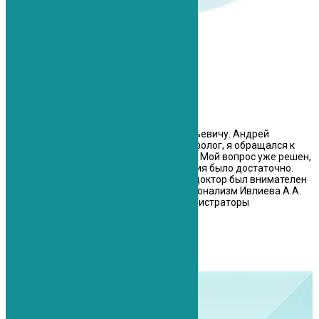
Ольга
Записывался к Ивлиеву Андрею Анатольевичу. Андрей
Анатольевич интересовал меня как невролог, я обращался к
нему, потому что у меня защемило нерв. Мой вопрос уже решен,
была сделана блокада, одного посещения было достаточно.
Прием прошел в комфортных условиях, доктор был внимателен
и доброжелателен. Оцениваю профессионализм Ивлиева А.А.
на 5. В клинике все хорошо: чисто, администраторы
приветливые.