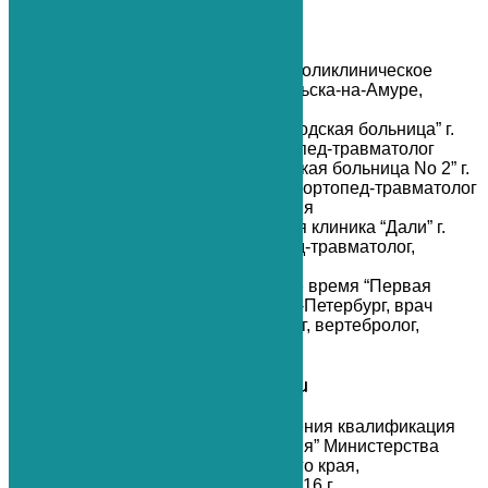
Опыт
С 1992 по 1993 гг Больнично-поликлиническое
объединение No 7 г. Комсомольска-на-Амуре,
ортопед-травматолог
С 1993 по 1995 гг “Детская городская больница” г.
Комсомольска-на-Амуре, ортопед-травматолог
С 1995 по 2016 гг МУЗ “Городская больница No 2” г.
Комсомольска-на-Амуре, врач ортопед-травматолог
травматологического отделения
С 2016 по 2022 гг Медицинская клиника “Дали” г.
Санкт-Петербург, врач ортопед-травматолог,
физиотерапевт, вертебролог
С февраля 2022 по настоящее время “Первая
медицинская клиника” г. Санкт-Петербург, врач
ортопед-травматолог, невролог, вертебролог,
физиотерапевт
Повышение квалификации
КГБОУ ДПО “Институт повышения квалификация
специалистов здравоохранения” Министерства
здравоохранения Хабаровского края,
озонотерапия, г. Хабаровск, 2016 г.