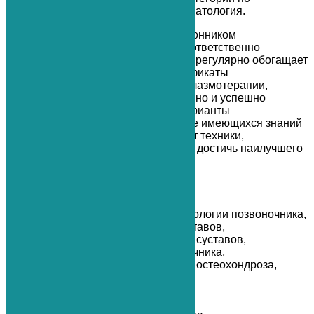
специализации Ортопедия — Травматология.
Андрей Анатольевич является сторонником
комплексного подхода в лечении и ответственно
подходит к своей практике, поэтому регулярно обогащает
ее новыми техниками: имеет сертификаты
дополнительного образования по плазмотерапии,
физиотерапии, озонотерапии. Активно и успешно
применяет в лечении различные варианты
обезболивающих блокад . На основе имеющихся знаний
Андрей Анатольевич разрабатывает техники,
помогающие наиболее эффективно достичь наилучшего
результата лечения.
Специализация:
безоперационное лечение патологии позвоночника,
безоперационное лечение суставов,
лечение заболеваний крупных суставов,
лечение заболеваний позвоночника,
лечение остеопороза, лечение остеохондроза,
лечение протрузий
межпозвонковых дисков,
лечение радикулопатии,