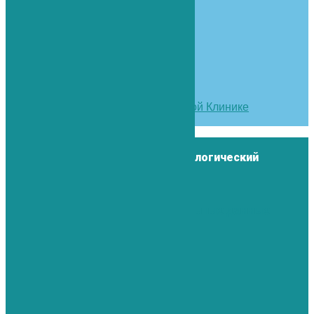
Меры защиты в Первой Медицинской Клинике
во время эпидемии COVID-19
Санкт-Петербург
Метро – “Пушкинская” или “Технологический
институт”
ул. Рузовская д. 29
Согласие на обработку персональных данных
Спецоценка рабочих мест