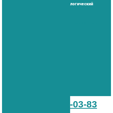
Метро – “Пушкинская” или “Технологический
институт”
ул. Рузовская д. 29
Согласие на обработку персональных данных
Спецоценка рабочих мест
Первая
Медицинская
Клиника
+7 (812) 765-03-83