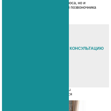
Не только снятие болевого синдроса, но и
эффективное лечение суставов и позвоночника
Узнать подробнее
+7 (812) 765-03-83
8 (812) 765-03-83
ЗАПИШИТЕСЬ НА БЕСПЛАТНУЮ КОНСУЛЬТАЦИЮ
Ортопеда-травматолога
Невролога
Нейрохирурга
Артролога
Вертебролога
Мануального терапевта
Следующая записьЕще статьи
Вам также может понравиться