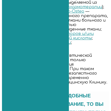
тромбоцитами плазмы
, выделяемой из
крови самого пациента (
плазмотерапии
);
лечения биоимплантом Bio-Osteo
—
инъекций в сустав клеточного препарата,
получаемого из жировой ткани больного и
обладающего способностью
восстанавливать поврежденные ткани;
инъекций хондропротекторов и/или
препаратов гиалуроновой кислоты
;
ударно-волновой терапии
;
лазеролечения и пр.
Необходимый объем терапевтической
помощи может определить только
специалист после проведения
диагностических процедур. При таком
заболевании, как бурсит лучезапястного
сустава, рекомендуем своевременно
обратиться в Первую Медицинскую Клинику.
ЕСЛИ У ВАС ИМЕЮТСЯ ПОДОБНЫЕ
СИМПТОМЫ ИЛИ ЗАБОЛЕВАНИЕ, ТО ВЫ