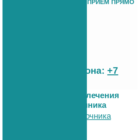
МОЖЕТЕ ЗАПИСАТЬСЯ НА ПРИЕМ ПРЯМО
СЕЙЧАС К
Ортопеду-травматологу
Неврологу
Нейрохирургу
Артрологу
Вертебрологу
Мануальному терапевту
По номеру телефона:
+7
(812) 765-03-83
Передовые методы лечения
суставов и позвоночника
Реконструкция позвоночника