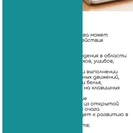
Причины
Бурсит лучезапястного сустава может
развиваться вследствие воздействия
следующих факторов:
травматического повреждения в области
сустава (переломов, вывихов, ушибов,
растяжений связок и пр.);
микротравматизации при выполнении
повторяющихся однотипных движений,
например, при отжимании белья,
столярных работах, игре на клавишных
инструментах;
инфекции — проникновение
болезнетворного агента из открытой
раны или с кровотоком из очага
хронической инфекции ведет к развитию в
сумке гнойного процесса;
нарушения обмена веществ;
гормональных изменений;