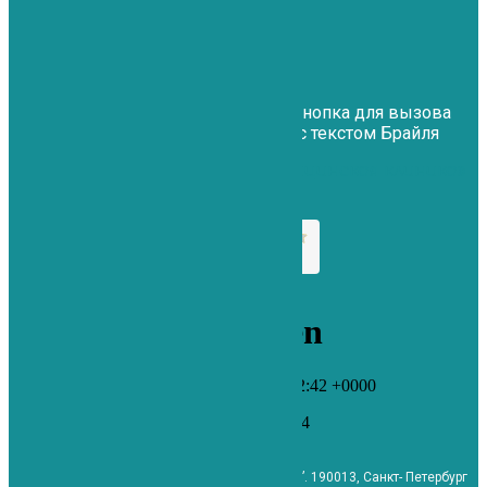
Обработка персональных данных
Подать жалобу
При входе в клинику установлена кнопка для вызова
персонала для помощи инвалидам с текстом Брайля
«Первая медицинская клиника»
на Рузовской
читать отзывы
ООО “Е.М.К.” – “Первая медицинская клиника”. 190013, Санкт- Петербург