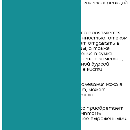
аутоиммунных и/или аллергических реакций
и пр.
Симптомы
Бурсит лучезапястного сустава проявляется
ноюще-пульсирующей болезненностью, отеком
в области запястья. Боль может отдавать в
большой и указательный пальцы, а также
мизинец. В результате воспаления в сумке
скапливается жидкость, что внешне заметно,
как припухлость над пораженной бурсой
диаметром до 10 см. Движения в кисти
затруднены и болезненны.
При гнойном характере заболевания кожа в
области поражения краснеет, может
повышаться температура тела.
Если патологический процесс приобретает
хроническое течение, то симптомы
заболевания становятся менее выраженными.