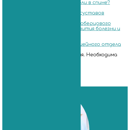
Какой компресс делать при боли в спине?
21.09.2020
Клиника по лечению коленных суставов
27.04.2022
Последствия невропатии малоберцового
нерва: основные причины развития болезни и
как лечить
26.07.2023
Унковертебральный артроз шейного отдела
02.12.2025
Имеются противопоказания. Необходима
консультация специалиста.
Поиск по сайту
Искать: