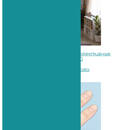
Артроз коленного сустава: эффективные
упражнения для пожилых людей
29.11.2019
Контрактура коленного сустава
13.11.2020