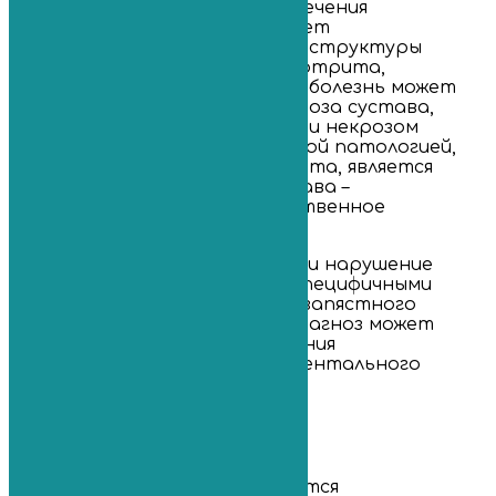
В отсутствие адекватного лечения
воспалительный процесс может
распространяться на другие структуры
кисти, приводя к развитию артрита,
остеомиелита. В дальнейшем болезнь может
осложняться развитием артроза сустава,
формированием кальцинатов и некрозом
стенок бурсы. Особенно частой патологией,
развивающейся на фоне бурсита, является
гигрома лучезапястного сустава –
опухолеподобное доброкачественное
образование.
Поскольку боли, отечность и нарушение
функции руки не являются специфичными
проявлениями бурсита лучезапястного
сустава, то установить диагноз может
только врач после проведения
диагностического инструментального
обследования.
Лечение
Лечение заболевания проводится