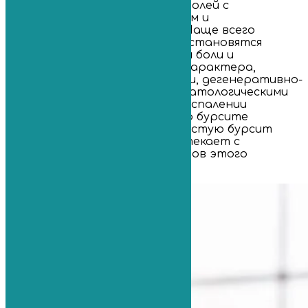
распространенности после болей с
локализацией в тазобедренном и
голеностопном сочленениях. Чаще всего
причиной болевого синдрома становятся
травмы, однако встречаются боли и
ортопедо-неврологического характера,
связанного с воспалительными, дегенеративно-
дистрофическими и другими патологическими
процессами в суставе. При воспалении
синовиальной сумки говорят о бурсите
лучезапястного сустава. Зачастую бурсит
лучезапястного сустава протекает с
поражением и других элементов этого
сочленения.