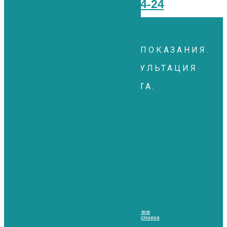
+7 (911) 922-44-24
med4424@yandex.ru
ИМЕЮТСЯ ПРОТИВОПОКАЗАНИЯ.
НЕОБХОДИМА КОНСУЛЬТАЦИЯ
СПЕЦИАЛИСТА.
Заболевания, которые мы лечим:
Заболевания суставов
Заболевания позвоночника
Заболевания мягких тканей
Заболевания нервной системы
Последствия травм
Методы лечения:
Биоимплант (Bio-Osteo) суставов
Биологически аутологиченая регенерация суставов
Биологически аутологичная регенерация позвоночника
Фотодинамическая терапия