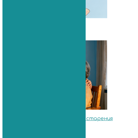
Артроз пальцев рук
19.02.2022
Геронтология. Профилактика старения
11.09.2019
Поясничный плексит
13.10.2020