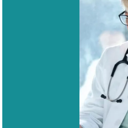
Врачи
Ортопеды-травматологи
Неврологи
Хирурги
Артрологи
Вертебрологи
Мануальные терапевты
Психологи и психотерапевты
Цены и акции
Отзывы
Блог
Контакты
X