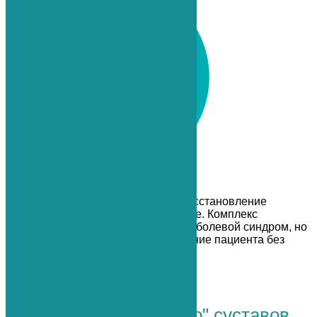
Безоперационная программа восстановление
позвоночника в Санкт-Петербурге. Комплекс
процедур, не только снимающий болевой синдром, но
и обеспечивающий восстановление пациента без
боли и операции.
Узнать подробнее
Биоимплант "Bio-Osteo" суставов