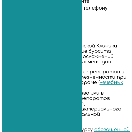
Звоните прямо сейчас и получите
бесплатную
консультацию по телефону
8 (812) 765-03-83
Специалисты Первой Медицинской Клиники
проводят эффективное лечение бурсита
лучезапястного сустава и его осложнений
посредством безоперационных методов:
введения анестезирующих препаратов
в
участок максимальной болезненности при
выраженном болевом синдроме (
лечебных
блокад
);
введения в полость сустава или в
околосуставные ткани препаратов
противовоспалительного,
обезболивающего, антибактериального
или другого действия (локальной
инъекционной терапии);
введения в пораженную бурсу
обогащенной