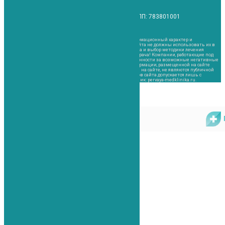
г.
Ул. Рузовская, дом29, корп, литера А, пом 6-н
ИНН: 783 848 63 99 / ОГРН: 1137847066862 / КПП: 783801001
Лицензия № ЛО-78-01-011038
Материалы, размещенные на данной странице, носят информационный характер и
предназначены для образовательных целей. Посетители сайта не должны использовать их в
качестве медицинских рекомендаций. Определение диагноза и выбор методики лечения
остается исключительной прерогативой вашего лечащего врача! Компании, работающие под
брендом “Первая Медицинская клиника”, не несут ответственности за возможные негативные
последствия, возникшие в результате использования информации, размещенной на сайте
pervaya-medklinika.ru. Информация и цены, представленные на сайте, не являются публичной
офертой. Любое использование или копирование материалов сайта допускается лишь с
разрешения правообладателя и только со ссылкой на источник: pervaya-medklinika.ru.
Закрыть меню