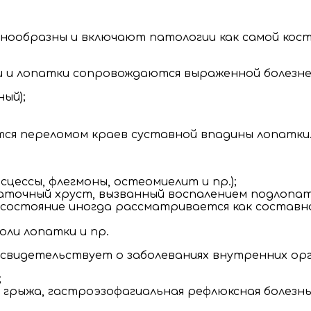
азнообразны и включают патологии как самой кос
и и лопатки сопровождаются выраженной болезн
ый);
ся переломом краев суставной впадины лопатки
цессы, флегмоны, остеомиелит и пр.);
паточный хруст, вызванный воспалением подлопат
 состояние иногда рассматривается как составн
оли лопатки и пр.
, свидетельствует о заболеваниях внутренних ор
;
грыжа, гастроэзофагиальная рефлюксная болезнь и