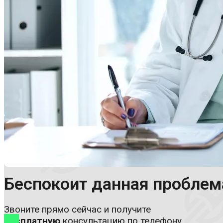
Хирурги
Артрологи
Вертебрологи
Мануальные терапевты
Психологи и психотерапевты
Цены и акции
Отзывы
Блог
Контакты
Беспокоит данная проблем
Звоните прямо сейчас и получите
бесплатную
консультацию по телефону