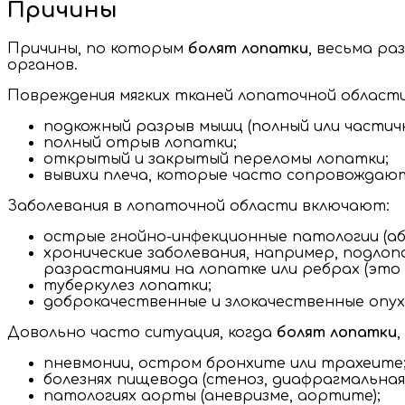
Причины
Причины, по которым
болят лопатки
, весьма р
органов.
Повреждения мягких тканей лопаточной област
подкожный разрыв мышц (полный или частичн
полный отрыв лопатки;
открытый и закрытый переломы лопатки;
вывихи плеча, которые часто сопровождают
Заболевания в лопаточной области включают:
острые гнойно-инфекционные патологии (абс
хронические заболевания, например, подло
разрастаниями на лопатке или ребрах (это
туберкулез лопатки;
доброкачественные и злокачественные опух
Довольно часто ситуация, когда
болят лопатки
пневмонии, остром бронхите или трахеите
болезнях пищевода (стеноз, диафрагмальная 
патологиях аорты (аневризме, аортите);