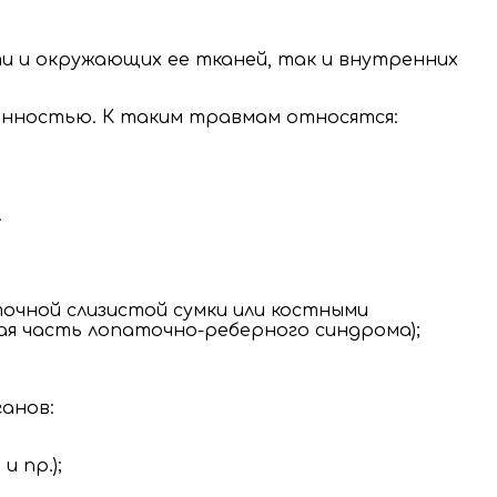
ти и окружающих ее тканей, так и внутренних
енностью. К таким травмам относятся:
.
очной слизистой сумки или костными
ая часть лопаточно-реберного синдрома);
ганов:
 пр.);