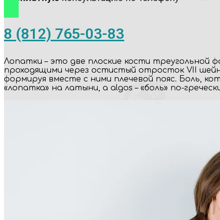
8 (812) 765-03-83
Лопатки – это две плоские кости треугольной ф
проходящими через остистый отросток VII шейно
формируя вместе с ними плечевой пояс. Боль, ко
«лопатка» на латыни, а algos – «боль» по-гречески