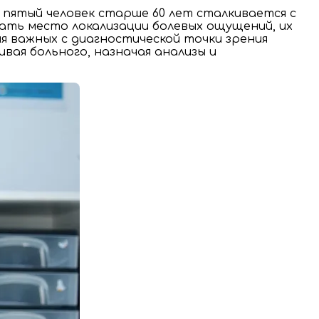
 пятый человек старше 60 лет сталкивается с
нать место локализации болевых ощущений, их
яя важных с диагностической точки зрения
ая больного, назначая анализы и