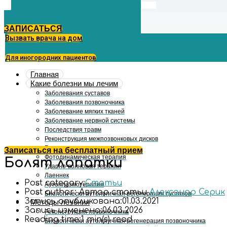
Бесплатное такси
с 09 до 21 без выходных
+7 (812) 765-03-83
ЗАПИСАТЬСЯ
Вызвать врача на дом
Для иногородних пациентов
Главная
Какие болезни мы лечим
Заболевания суставов
Заболевания позвоночника
Заболевание мягких тканей
Заболевание нервной системы
Последствия травм
Реконструкция межпозвонковых дисков
Биоимплант
Записаться на бесплатный прием
Фотодинамическая терапия
Болят лопатки
Ударно-волновая терапия
Лаеннек
Post category:
Статьи
Аутоплазмотерапия
Post author:
Автор статьи
Александр Серик
Биологически аутологичная регенерация суставов
Запись опубликована:
01.03.2021
Методы лечения
Запись изменена:
06.03.2026
Реконструкция позвоночника
Reading time:
1 min(s) read
Биологически аутологичная регенерация позвоночника