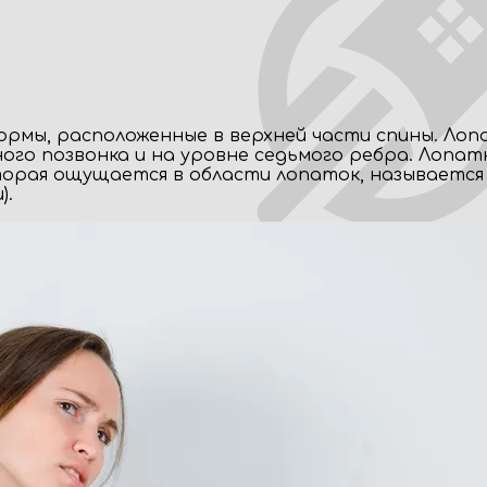
ормы, расположенные в верхней части спины. Лоп
го позвонка и на уровне седьмого ребра. Лопат
торая ощущается в области лопаток, называется ск
).