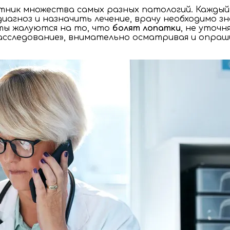
тник множества самых разных патологий. Каждый
иагноз и назначить лечение, врачу необходимо з
ты жалуются на то, что
болят лопатки
, не уточн
следование», внимательно осматривая и опрашив