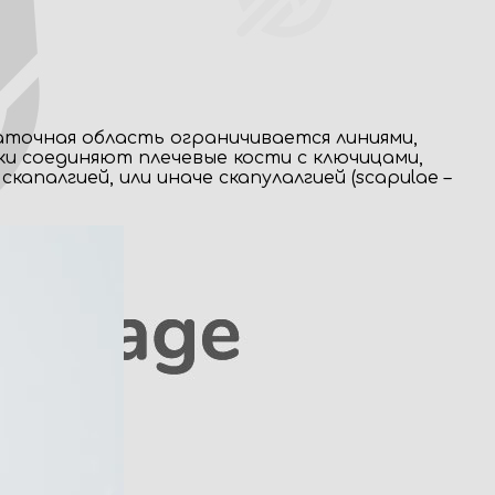
аточная область ограничивается линиями,
ки соединяют плечевые кости с ключицами,
апалгией, или иначе скапулалгией (scapulae –