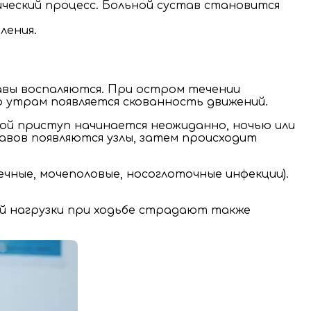
ический процесс. Больной сустав становится
ления.
авы воспаляются. При остром течении
По утрам появляется скованность движений.
вой приступ начинается неожиданно, ночью или
тавов появляются узлы, затем происходит
чные, мочеполовые, носоглоточные инфекции).
ой нагрузки при ходьбе страдают также