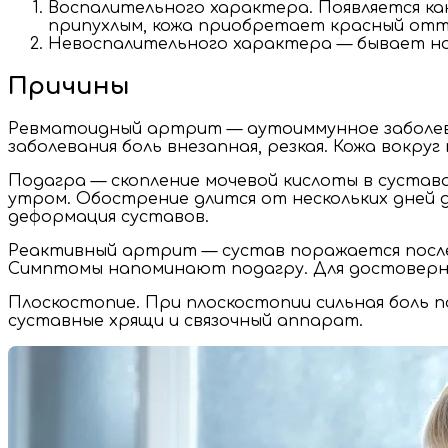
Воспалительного характера. Появляется ка
припухлым, кожа приобретает красный от
Невоспалительного характера — бывает ною
Причины
Ревматоидный артрит — аутоиммунное заболева
заболевания боль внезапная, резкая. Кожа вокр
Подагра — скопление мочевой кислоты в сустав
утром. Обострение длится от нескольких дней д
деформация суставов.
Реактивный артрит — сустав поражается после 
Симптомы напоминают подагру. Для достоверно
Плоскостопие. При плоскостопии сильная боль 
суставные хрящи и связочный аппарат.