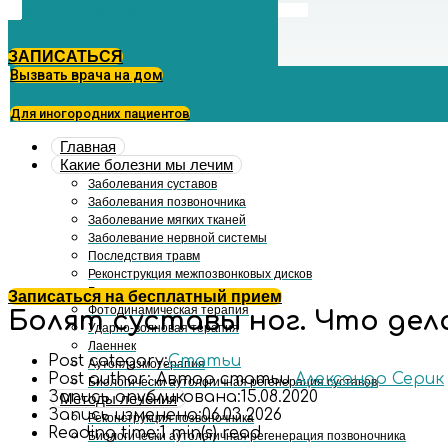
Бесплатное такси
с 09 до 21 без выходных
+7 (812) 765-03-83
ЗАПИСАТЬСЯ
Вызвать врача на дом
Для иногородних пациентов
Главная
Какие болезни мы лечим
Заболевания суставов
Заболевания позвоночника
Заболевание мягких тканей
Заболевание нервной системы
Последствия травм
Реконструкция межпозвонковых дисков
Биоимплант
Записаться на бесплатный прием
Фотодинамическая терапия
Болят суставы ног. Что дел
Ударно-волновая терапия
Лаеннек
Post category:
Статьи
Аутоплазмотерапия
Post author:
Автор статьи
Александр Серик
Биологически аутологичная регенерация суставов
Запись опубликована:
15.08.2020
Методы лечения
Запись изменена:
06.03.2026
Реконструкция позвоночника
Reading time:
1 min(s) read
Биологически аутологичная регенерация позвоночника