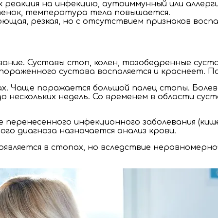
к реакция на инфекцию, аутоиммунный или аллерг
тенок, температура тела повышается.
щая, резкая, но с отсутствием признаков воспа
ние. Суставы стоп, колен, тазобедренные суст
уг пораженного сустава воспаляется и краснеет. 
ах. Чаще поражается большой палец стопы. Боле
о нескольких недель. Со временем в области сус
перенесенного инфекционного заболевания (кише
го диагноза назначается анализ крови.
появляется в стопах, но вследствие неравномерн