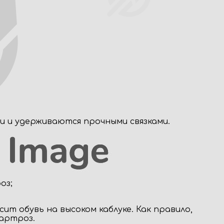
и и удерживаются прочными связками.
оз;
ит обувь на высоком каблуке. Как правило,
 артроз.