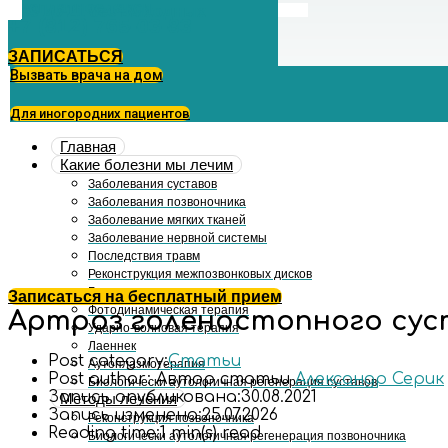
Бесплатное такси
с 09 до 21 без выходных
+7 (812) 765-03-83
ЗАПИСАТЬСЯ
Вызвать врача на дом
Для иногородних пациентов
Главная
Какие болезни мы лечим
Заболевания суставов
Заболевания позвоночника
Заболевание мягких тканей
Заболевание нервной системы
Последствия травм
Реконструкция межпозвонковых дисков
Биоимплант
Записаться на бесплатный прием
Фотодинамическая терапия
Артроз голеностопного сус
Ударно-волновая терапия
Лаеннек
Post category:
Статьи
Аутоплазмотерапия
Post author:
Автор статьи
Александр Серик
Биологически аутологичная регенерация суставов
Запись опубликована:
30.08.2021
Методы лечения
Запись изменена:
25.07.2026
Реконструкция позвоночника
Reading time:
1 min(s) read
Биологически аутологичная регенерация позвоночника