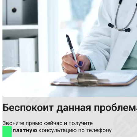
Хирурги
Артрологи
Вертебрологи
Мануальные терапевты
Психологи и психотерапевты
Цены и акции
Отзывы
Блог
Контакты
Беспокоит данная проблем
Звоните прямо сейчас и получите
бесплатную
консультацию по телефону