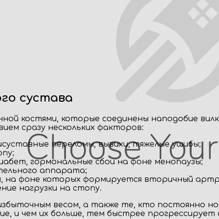
го сустава
ной костями, которые соединены наподобие вилк
вием сразу нескольких факторов:
суставные переломы, вывихи, тяжелые ушибы;
пу;
иабет, гормональные сбои на фоне менопаузы;
тельного аппарата;
, на фоне которых формируется вторичный артр
ние нагрузки на стопу.
избыточным весом, а также те, кто постоянно нос
ние, и чем их больше, тем быстрее прогрессирует