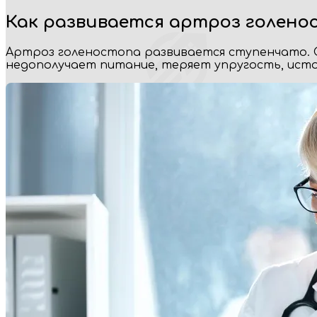
Как развивается артроз голено
Артроз голеностопа развивается ступенчато. 
недополучает питание, теряет упругость, ист
X